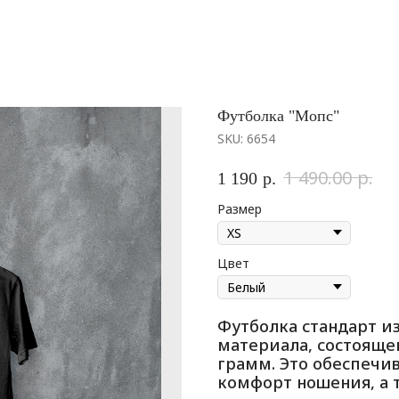
Футболка "Мопс"
SKU:
6654
р.
1 490.00
1 190
р.
Размер
Цвет
Футболка стандарт и
материала, состоящег
грамм. Это обеспечи
комфорт ношения, а 