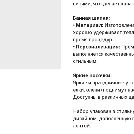
нитями, что делает хала
Банная шапка:
•
Материал:
Изготовлена
хорошо удерживает тепл
время процедур.
•
Персонализация:
Прем
выполняется качественны
стильным.
Яркие носочки:
Яркие и праздничные узо
елки, олени) поднимут н
Доступны в различных цв
Набор упакован в стиль
дизайном, дополненную 
лентой.